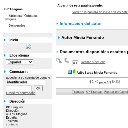
A partir de esta página puede:
BP Titaguas
Volver a la pantalla de inicio con las cate
Biblioteca Pública de
Titaguas
Información del autor
Bienvenidos
Autor Mireia Ferrando
Inicio
Documentos disponibles escritos p
Elige idioma
Refinar búsqueda
Conectarse
Adés i ara
/ Mireia Ferrando
acceder a su cuenta de usuario
page 1/1
Titaguas
BP Titaguas
Buscar en Googl
Olvidé mi contraseña
Dirección
BP Titaguas
Dirección
46178 Titaguas
España
Teléfono
contacto