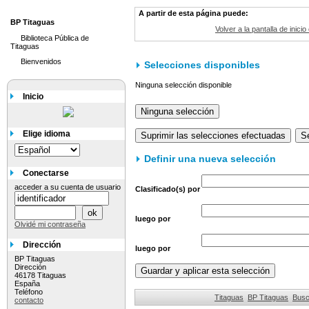
A partir de esta página puede:
BP Titaguas
Volver a la pantalla de inicio
Biblioteca Pública de
Titaguas
Bienvenidos
Selecciones disponibles
Ninguna selección disponible
Inicio
Elige idioma
Definir una nueva selección
Conectarse
acceder a su cuenta de usuario
Clasificado(s) por
luego por
Olvidé mi contraseña
Dirección
luego por
BP Titaguas
Dirección
46178 Titaguas
España
Teléfono
Titaguas
BP Titaguas
Busc
contacto