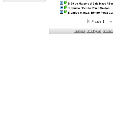
El 19 de Marzo y el 2 de Mayo
/ Be
El abuelo
/ Benito Perez Galdos
El amigo mansa
/ Benito Perez Ga
page
/4
Titaguas
BP Titaguas
Buscar 