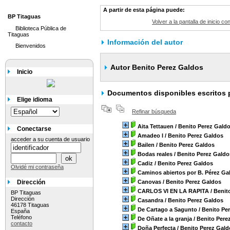
A partir de esta página puede:
BP Titaguas
Volver a la pantalla de inicio co
Biblioteca Pública de
Titaguas
Información del autor
Bienvenidos
Autor Benito Perez Galdos
Inicio
Documentos disponibles escritos p
Elige idioma
Refinar búsqueda
Aita Tettauen
/ Benito Perez Gald
Conectarse
Amadeo I
/ Benito Perez Galdos
acceder a su cuenta de usuario
Bailen
/ Benito Perez Galdos
Bodas reales
/ Benito Perez Galdo
Cadiz
/ Benito Perez Galdos
Olvidé mi contraseña
Caminos abiertos por B. Pérez Ga
Dirección
Canovas
/ Benito Perez Galdos
CARLOS VI EN LA RAPITA
/ Benit
BP Titaguas
Dirección
Casandra
/ Benito Perez Galdos
46178 Titaguas
De Cartago a Sagunto
/ Benito Pe
España
Teléfono
De Oñate a la granja
/ Benito Pere
contacto
Doña Perfecta
/ Benito Perez Gald